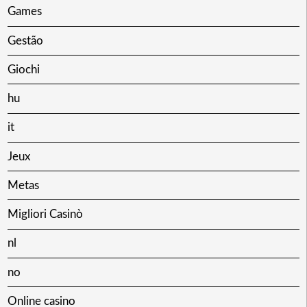
Games
Gestão
Giochi
hu
it
Jeux
Metas
Migliori Casinò
nl
no
Online casino