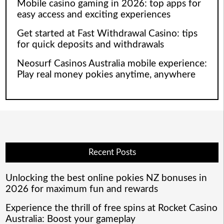
Mobile casino gaming in 2026: top apps for
easy access and exciting experiences
Get started at Fast Withdrawal Casino: tips
for quick deposits and withdrawals
Neosurf Casinos Australia mobile experience:
Play real money pokies anytime, anywhere
Recent Posts
Unlocking the best online pokies NZ bonuses in
2026 for maximum fun and rewards
Experience the thrill of free spins at Rocket Casino
Australia: Boost your gameplay