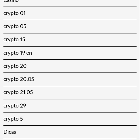
Casino
crypto 01
crypto 05
crypto 15
crypto 19 en
crypto 20
crypto 20.05
crypto 21.05
crypto 29
crypto 5
Dicas