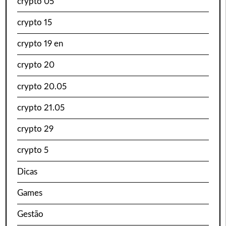
crypto 05
crypto 15
crypto 19 en
crypto 20
crypto 20.05
crypto 21.05
crypto 29
crypto 5
Dicas
Games
Gestão