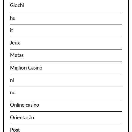
Giochi
hu
it
Jeux
Metas
Migliori Casinò
nl
no
Online casino
Orientação
Post