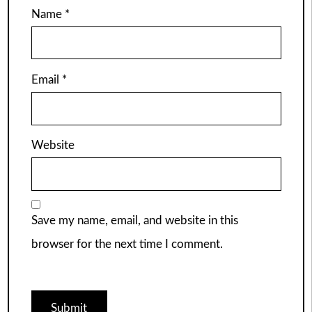
Name
*
Email
*
Website
Save my name, email, and website in this
browser for the next time I comment.