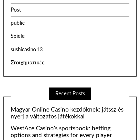
Post
public
Spiele
sushicasino 13
Στοιχηματικές
Recent Posts
Magyar Online Casino kezdőknek: játssz és
nyerj a változatos játékokkal
WestAce Casino’s sportsbook: betting
options and strategies for every player