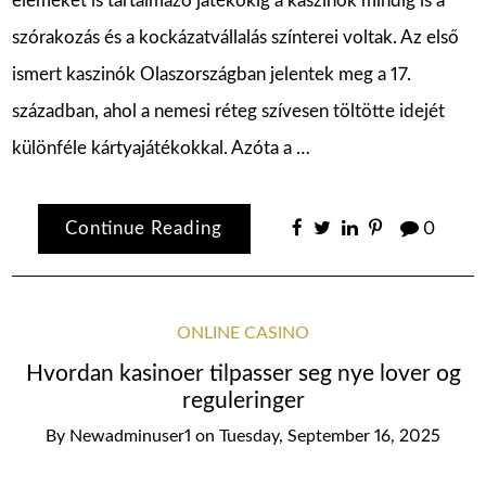
elemeket is tartalmazó játékokig a kaszinók mindig is a
szórakozás és a kockázatvállalás színterei voltak. Az első
ismert kaszinók Olaszországban jelentek meg a 17.
században, ahol a nemesi réteg szívesen töltötte idejét
különféle kártyajátékokkal. Azóta a …
Continue Reading
0
ONLINE CASINO
Hvordan kasinoer tilpasser seg nye lover og
reguleringer
By
Newadminuser1
on
Tuesday, September 16, 2025