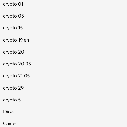
crypto 01
crypto 05
crypto 15
crypto 19 en
crypto 20
crypto 20.05
crypto 21.05
crypto 29
crypto 5
Dicas
Games