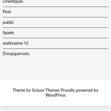
Orientação
Post
public
Spiele
sushicasino 13
Στοιχηματικές
Theme by
Scissor Themes
Proudly powered by
WordPress