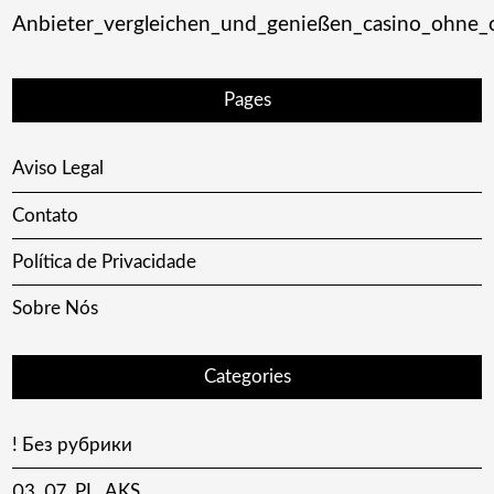
Anbieter_vergleichen_und_genießen_casino_ohne_oa
Pages
Aviso Legal
Contato
Política de Privacidade
Sobre Nós
Categories
! Без рубрики
03_07_PL_AKS