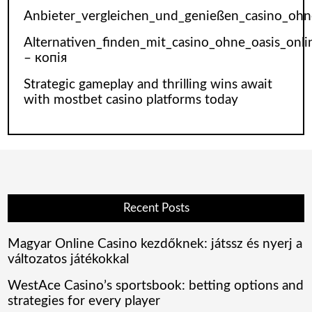
Anbieter_vergleichen_und_genießen_casino_ohne
Alternativen_finden_mit_casino_ohne_oasis_onl
– копія
Strategic gameplay and thrilling wins await
with mostbet casino platforms today
Recent Posts
Magyar Online Casino kezdőknek: játssz és nyerj a
változatos játékokkal
WestAce Casino’s sportsbook: betting options and
strategies for every player