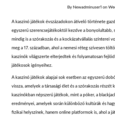
By
Newadminuser1
on
Wed
A kaszinó játékok évszázadokon átívelő története gazdag
egyszerű szerencsejátékoktól kezdve a bonyolultabb, st
mindig is a szórakozás és a kockázatvállalás színterei 
meg a 17. században, ahol a nemesi réteg szívesen töltö
kaszinók világszerte elterjedtek és folyamatosan fejlőd
játékosok igényeihez.
A kaszinó játékok alapjai sok esetben az egyszerű do
vissza, amelyek a társasági élet és a szórakozás részét
kaszinókban népszerű játékok, mint a póker, a blackjack
eredményei, amelyek során különböző kultúrák és ha
fizikai helyszínek, hanem online platformok is, ahol a j