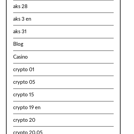
aks 28
aks 3 en
aks 31
Blog
Casino
crypto 01
crypto 05
crypto 15
crypto 19 en
crypto 20
crypto 20.05