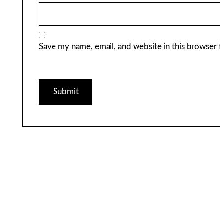
Save my name, email, and website in this browser 