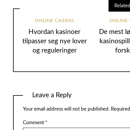
Relate
ONLINE CASINO
ONLINE
Hvordan kasinoer
De mest 
tilpasser seg nye lover
kasinospil
og reguleringer
fors
Leave a Reply
Your email address will not be published.
Required
Comment
*