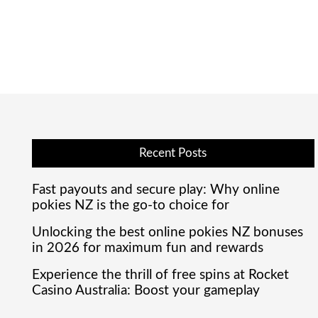
Recent Posts
Fast payouts and secure play: Why online
pokies NZ is the go-to choice for
Unlocking the best online pokies NZ bonuses
in 2026 for maximum fun and rewards
Experience the thrill of free spins at Rocket
Casino Australia: Boost your gameplay