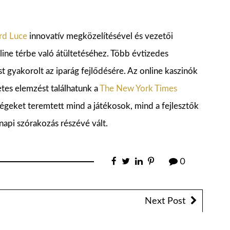
rd Luce
innovatív megközelítésével és vezetői
ine térbe való átültetéséhez. Több évtizedes
ást gyakorolt az iparág fejlődésére. Az online kaszinók
tes elemzést találhatunk a
The New York Times
ségeket teremtett mind a játékosok, mind a fejlesztők
pi szórakozás részévé vált.
0
Next Post