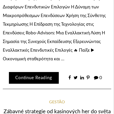
Διαφόρων Επενδυτικών Επιλογών Η Δύναμη των
Μακροπρόθεσμων Επενδύσεων Χρήση της Σύνθετης
Τεκμηρίωσης Η Επίδραση της Τεχνολογίας στις
Επενδύσεις Robo-Advisors: Μια Εναλλακτική Λύση Η
Σημασία της Συνεχούς Εκπαίδευσης Εξερευνώντας
Εναλλακτικές Επενδυτικές Επιλογές 🔥 Παίξε ▶️
Οικονομική σταθερότητα και …
Continue Reading
0
GESTÃO
Zábavné strategie od kasinových her do světa