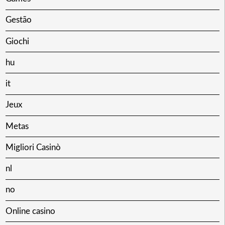
Gestão
Giochi
hu
it
Jeux
Metas
Migliori Casinò
nl
no
Online casino