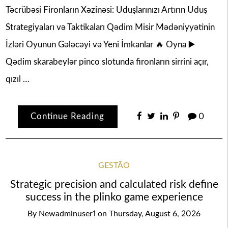
Təcrübəsi Fironların Xəzinəsi: Uduşlarınızı Artırın Uduş
Strategiyaları və Taktikaları Qədim Misir Mədəniyyətinin
İzləri Oyunun Gələcəyi və Yeni İmkanlar 🔥 Oyna ▶️
Qədim skarabeylər pinco slotunda fironların sirrini açır,
qızıl …
Continue Reading
0
GESTÃO
Strategic precision and calculated risk define
success in the plinko game experience
By
Newadminuser1
on
Thursday, August 6, 2026