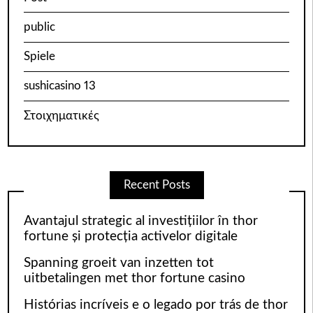
public
Spiele
sushicasino 13
Στοιχηματικές
Recent Posts
Avantajul strategic al investițiilor în thor
fortune și protecția activelor digitale
Spanning groeit van inzetten tot
uitbetalingen met thor fortune casino
Histórias incríveis e o legado por trás de thor