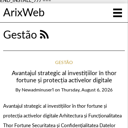
END_INSTALL_777 ===
ArixWeb
Gestão
GESTÃO
Avantajul strategic al investițiilor în thor
fortune și protecția activelor digitale
By
Newadminuser1
on
Thursday, August 6, 2026
Avantajul strategic al investițiilor în thor fortune și
protecția activelor digitale Arhitectura și Funcționalitatea
Thor Fortune Securitatea și Confidențialitatea Datelor