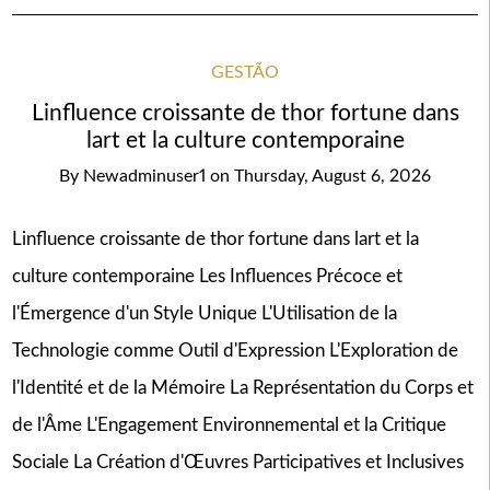
GESTÃO
Linfluence croissante de thor fortune dans
lart et la culture contemporaine
By
Newadminuser1
on
Thursday, August 6, 2026
Linfluence croissante de thor fortune dans lart et la
culture contemporaine Les Influences Précoce et
l'Émergence d'un Style Unique L'Utilisation de la
Technologie comme Outil d'Expression L'Exploration de
l'Identité et de la Mémoire La Représentation du Corps et
de l'Âme L'Engagement Environnemental et la Critique
Sociale La Création d'Œuvres Participatives et Inclusives