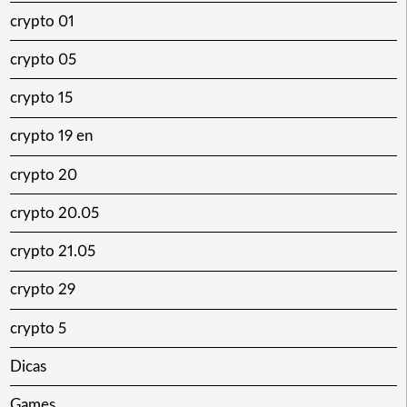
crypto 01
crypto 05
crypto 15
crypto 19 en
crypto 20
crypto 20.05
crypto 21.05
crypto 29
crypto 5
Dicas
Games