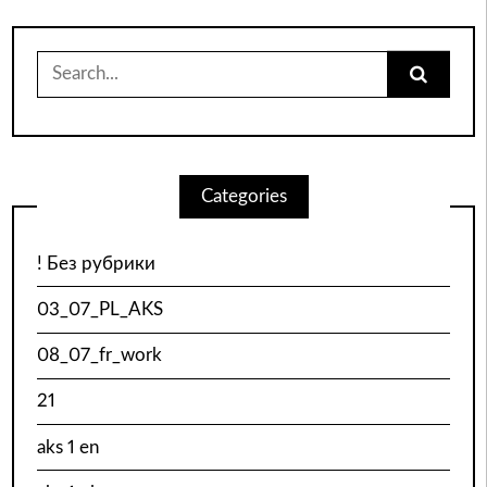
Search
for:
Categories
! Без рубрики
03_07_PL_AKS
08_07_fr_work
21
aks 1 en