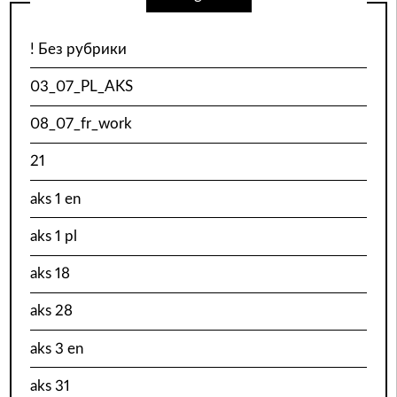
! Без рубрики
03_07_PL_AKS
08_07_fr_work
21
aks 1 en
aks 1 pl
aks 18
aks 28
aks 3 en
aks 31