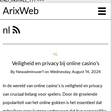
END_INSTALL_777 ===
ArixWeb
nl
NL
Veiligheid en privacy bij online casino’s
By
Newadminuser1
on
Wednesday, August 14, 2024
In de wereld van online casino’s is veiligheid en privacy
van cruciaal belang voor spelers. Door de groeiende
populariteit van het online gokken is het essentieel dat