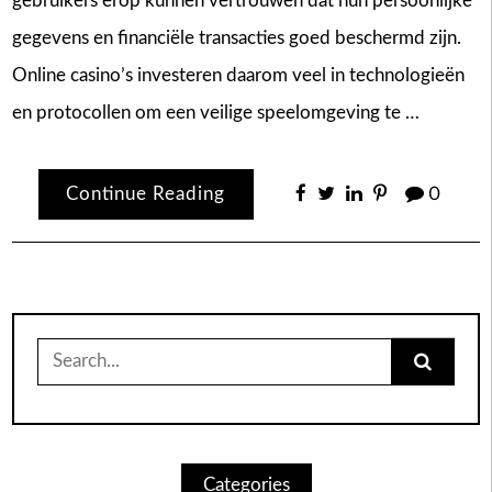
gebruikers erop kunnen vertrouwen dat hun persoonlijke
gegevens en financiële transacties goed beschermd zijn.
Online casino’s investeren daarom veel in technologieën
en protocollen om een veilige speelomgeving te …
Continue Reading
0
Search
for:
Categories