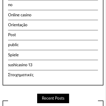
no
Online casino
Orientação
Post
public
Spiele
sushicasino 13
Στοιχηματικές
Recent Posts