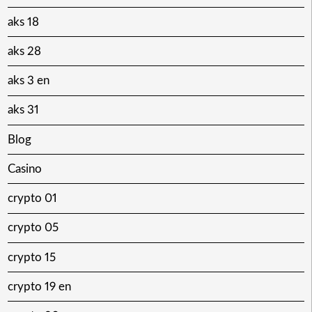
aks 18
aks 28
aks 3 en
aks 31
Blog
Casino
crypto 01
crypto 05
crypto 15
crypto 19 en