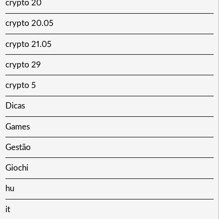
crypto 20
crypto 20.05
crypto 21.05
crypto 29
crypto 5
Dicas
Games
Gestão
Giochi
hu
it