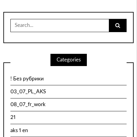
Search
for:
Categories
! Без рубрики
03_07_PL_AKS
08_07_fr_work
21
aks 1 en