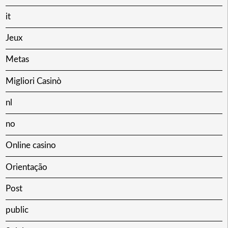
it
Jeux
Metas
Migliori Casinò
nl
no
Online casino
Orientação
Post
public