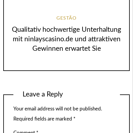
GESTÃO
Qualitativ hochwertige Unterhaltung
mit ninlayscasino.de und attraktiven
Gewinnen erwartet Sie
Leave a Reply
Your email address will not be published.
Required fields are marked
*
Comment
*