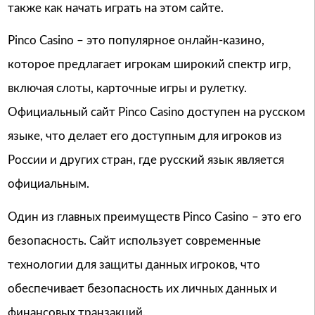
также как начать играть на этом сайте.
Pinco Casino – это популярное онлайн-казино,
которое предлагает игрокам широкий спектр игр,
включая слоты, карточные игры и рулетку.
Официальный сайт Pinco Casino доступен на русском
языке, что делает его доступным для игроков из
России и других стран, где русский язык является
официальным.
Один из главных преимуществ Pinco Casino – это его
безопасность. Сайт использует современные
технологии для защиты данных игроков, что
обеспечивает безопасность их личных данных и
финансовых транзакций.