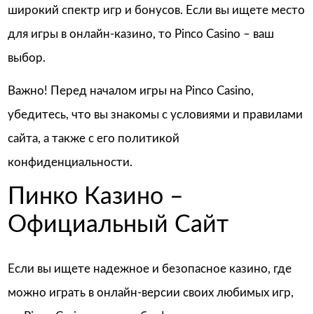
широкий спектр игр и бонусов. Если вы ищете место
для игры в онлайн-казино, то Pinco Casino – ваш
выбор.
Важно! Перед началом игры на Pinco Casino,
убедитесь, что вы знакомы с условиями и правилами
сайта, а также с его политикой
конфиденциальности.
Пинко Казино –
Официальный Сайт
Если вы ищете надежное и безопасное казино, где
можно играть в онлайн-версии своих любимых игр,