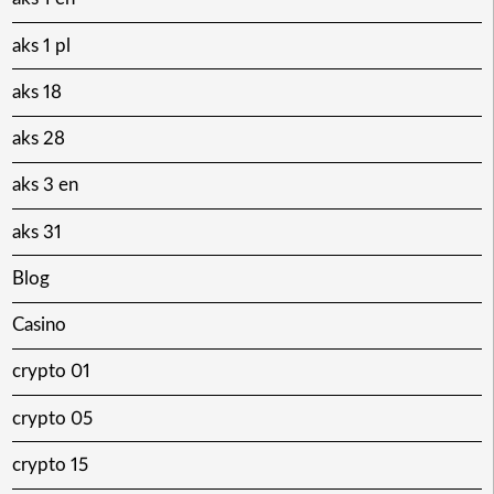
aks 1 pl
aks 18
aks 28
aks 3 en
aks 31
Blog
Casino
crypto 01
crypto 05
crypto 15