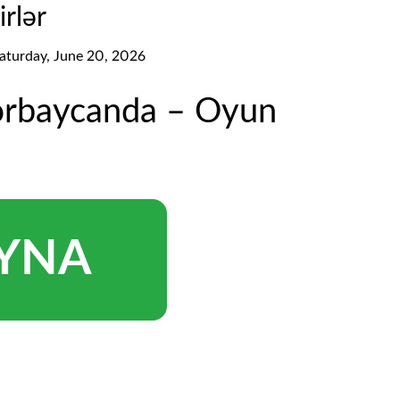
irlər
aturday, June 20, 2026
ərbaycanda – Oyun
OYNA