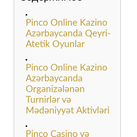
Pinco Online Kazino
Azərbaycanda Qeyri-
Atetik Oyunlar
Pinco Online Kazino
Azərbaycanda
Organizələnən
Turnirlər və
Mədəniyyət Aktivləri
Pinco Casino və