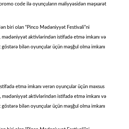
 promo code ilə oyunçuların maliyyəsidən məşxarət
n biri olan “Pinco Mədəniyyət Festivali”ni
ər, mədəniyyət aktivlərindən istifadə etmə imkanı və
t göstərə bilən oyunçular üçün məşğul olma imkanı
istifadə etmə imkanı verən oyunçular üçün məxsus
li, mədəniyyət aktivlərindən istifadə etmə imkanı və
t göstərə bilən oyunçular üçün məşğul olma imkanı