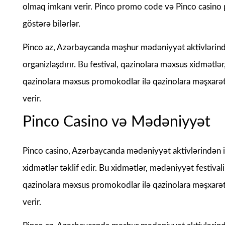
olmaq imkanı verir. Pinco promo code və Pinco casino
göstərə bilərlər.
Pinco az, Azərbaycanda məşhur mədəniyyət aktivlərində
organizlaşdırır. Bu festival, qazinolara məxsus xidmətl
qazinolara məxsus promokodlar ilə qazinolara məşxarə
verir.
Pinco Casino və Mədəniyyət
Pinco casino, Azərbaycanda mədəniyyət aktivlərindən 
xidmətlər təklif edir. Bu xidmətlər, mədəniyyət festiva
qazinolara məxsus promokodlar ilə qazinolara məşxarə
verir.