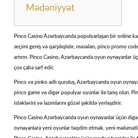
Mədəniyyət
Pinco Casino Azərbaycanda populyarlaşan bir online ka
seçimi geniş və qarşılıqlıdır, məsələn, pinco promo co
artırın. Pinco Casino, Azərbaycanda oyun oynayanlar üç
çox çaba sarf edir.
Pinco və pinko adlı quruluş, Azərbaycanda oyun oynaya
pinco game və digər populyar oyunlar ilə tanış olun. Pin
istəklərini və lazımlarını gözəl şəkildə yerləşdirir.
Pinco Casino Azərbaycanda oyun oynayanlar üçün digər bi
oynayanlara yeni oyunlar təqdim etmək, yeni məlumatla