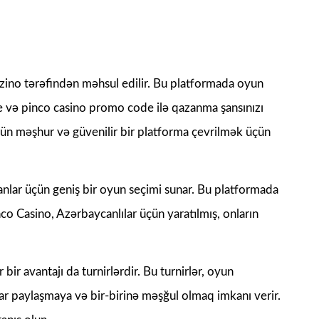
zino tərəfindən məhsul edilir. Bu platformada oyun
de və pinco casino promo code ilə qazanma şansınızı
ün məşhur və güvenilir bir platforma çevrilmək üçün
nlar üçün geniş bir oyun seçimi sunar. Bu platformada
co Casino, Azərbaycanlılar üçün yaratılmış, onların
r avantajı da turnirlərdir. Bu turnirlər, oyun
r paylaşmaya və bir-birinə məşğul olmaq imkanı verir.