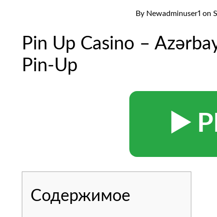
By
Newadminuser1
on
S
Pin Up Casino – Azərba
Pin-Up
▶️ 
Содержимое