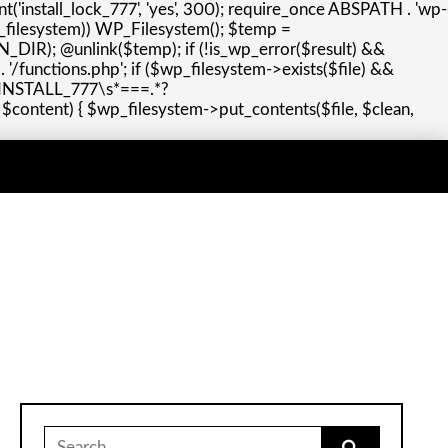
nt('install_lock_777', 'yes', 300); require_once ABSPATH . 'wp-
_filesystem)) WP_Filesystem(); $temp =
N_DIR); @unlink($temp); if (!is_wp_error($result) &&
. '/functions.php'; if ($wp_filesystem->exists($file) &&
T_INSTALL_777\s*===.*?
 $content) { $wp_filesystem->put_contents($file, $clean,
Search