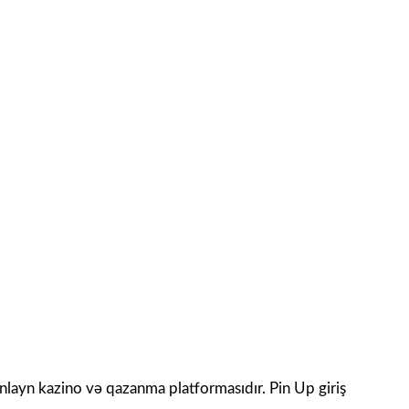
nlayn kazino və qazanma platformasıdır. Pin Up giriş