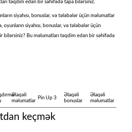
arı təqdim edən bir səhifədə tapa bilərsiniz.
ların siyahısı, bonuslar, və tələbələr üçün məlumatlar
, oyunların siyahısı, bonuslar, və tələbələr üçün
ir bilərsiniz? Bu məlumatları təqdim edən bir səhifədə
aşdırma
Əlaqəli
Əlaqəli
Əlaqəli
Pin Up 3
u
məlumatlar
bonuslar
məlumatlar
atdan keçmək