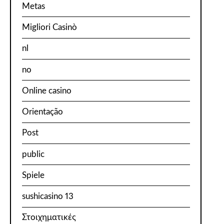
Metas
Migliori Casinò
nl
no
Online casino
Orientação
Post
public
Spiele
sushicasino 13
Στοιχηματικές