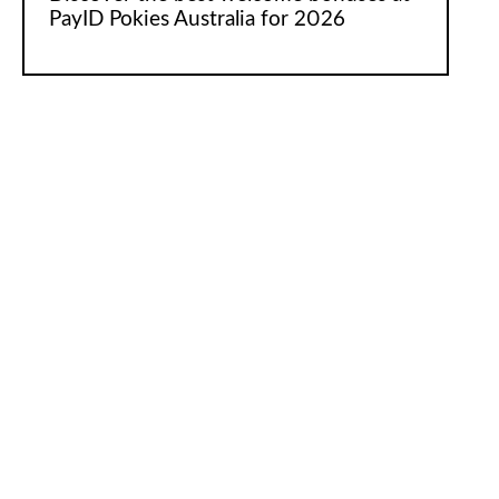
PayID Pokies Australia for 2026