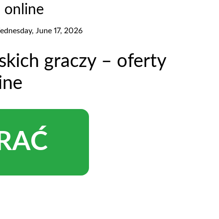
 online
dnesday, June 17, 2026
skich graczy – oferty
ine
GRAĆ