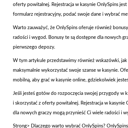
oferty powitalnej. Rejestracja w kasynie OnlySpins jes
formularz rejestracyjny, podać swoje dane i wybrać me
Warto zauważyć, że OnlySpins oferuje również bonusy 
radości i wygod. Bonusy te są dostępne dla nowych grac
pierwszego depozy.
W tym artykule przedstawimy również wskazówki, jak
maksymalnie wykorzystać swoje szanse w kasynie. Ofe
mobilną, aby grać w kasynie online, gdziekolwiek jesteś
Jeśli jesteś gotów do rozpoczęcia swojej przygody w k
i skorzystać z oferty powitalnej. Rejestracja w kasynie
dla nowych graczy mogą przynieść Ci wiele radości i 
Strong> Dlaczego warto wybrać OnlySpins? OnlySpins t