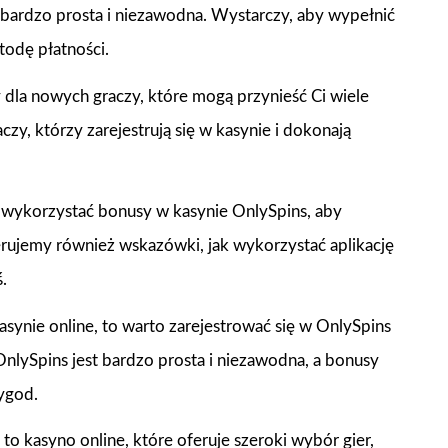
t bardzo prosta i niezawodna. Wystarczy, aby wypełnić
todę płatności.
dla nowych graczy, które mogą przynieść Ci wiele
zy, którzy zarejestrują się w kasynie i dokonają
 wykorzystać bonusy w kasynie OnlySpins, aby
rujemy również wskazówki, jak wykorzystać aplikację
.
asynie online, to warto zarejestrować się w OnlySpins
 OnlySpins jest bardzo prosta i niezawodna, a bonusy
wygod.
o kasyno online, które oferuje szeroki wybór gier,