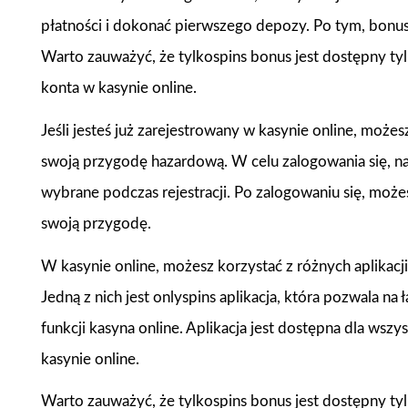
płatności i dokonać pierwszego depozy. Po tym, bonu
Warto zauważyć, że tylkospins bonus jest dostępny tyl
konta w kasynie online.
Jeśli jesteś już zarejestrowany w kasynie online, moż
swoją przygodę hazardową. W celu zalogowania się, na
wybrane podczas rejestracji. Po zalogowaniu się, moż
swoją przygodę.
W kasynie online, możesz korzystać z różnych aplika
Jedną z nich jest onlyspins aplikacja, która pozwala n
funkcji kasyna online. Aplikacja jest dostępna dla wsz
kasynie online.
Warto zauważyć, że tylkospins bonus jest dostępny tyl