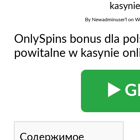
kasynie
By
Newadminuser1
on
We
OnlySpins bonus dla pol
powitalne w kasynie onl
▶️ 
Содержимое