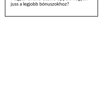
juss a legjobb bónuszokhoz?