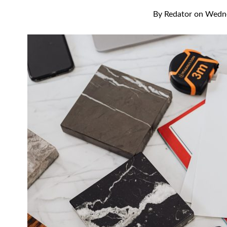
By
Redator
on
Wedne