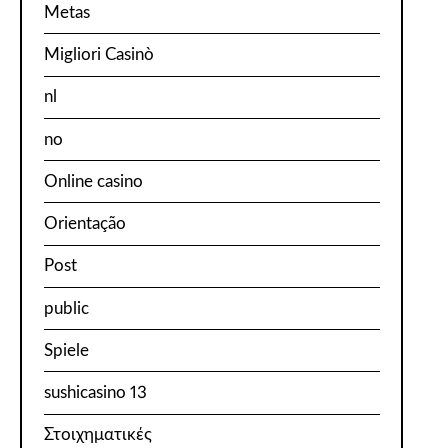
Metas
Migliori Casinò
nl
no
Online casino
Orientação
Post
public
Spiele
sushicasino 13
Στοιχηματικές