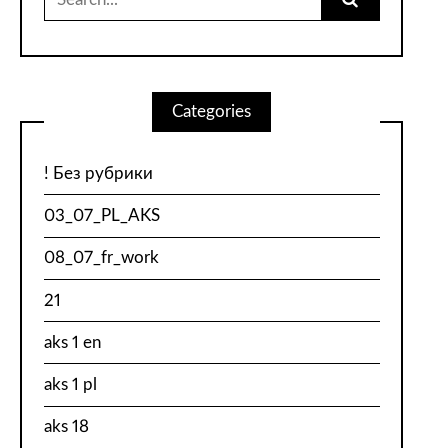
for:
Categories
! Без рубрики
03_07_PL_AKS
08_07_fr_work
21
aks 1 en
aks 1 pl
aks 18