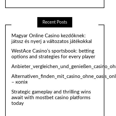
Recent Posts
Magyar Online Casino kezdőknek:
játssz és nyerj a változatos játékokkal
WestAce Casino’s sportsbook: betting
options and strategies for every player
Anbieter_vergleichen_und_genießen_casino_ohn
Alternativen_finden_mit_casino_ohne_oasis_on
– копія
Strategic gameplay and thrilling wins
await with mostbet casino platforms
today