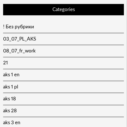
Categories
! Без рубрики
03_07_PL_AKS
08_07_fr_work
21
aks 1 en
aks 1 pl
aks 18
aks 28
aks 3 en