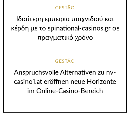
GESTÃO
Ιδιαίτερη εμπειρία παιχνιδιού και
κέρδη με το spinational-casinos.gr σε
πραγματικό χρόνο
GESTÃO
Anspruchsvolle Alternativen zu nv-
casino1.at eröffnen neue Horizonte
im Online-Casino-Bereich