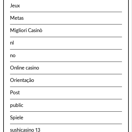
Jeux
Metas
Migliori Casinò
nl
no
Online casino
Orientação
Post
public
Spiele
sushicasino 13