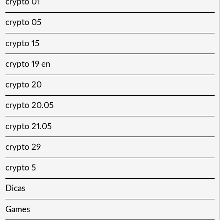
crypto 01
crypto 05
crypto 15
crypto 19 en
crypto 20
crypto 20.05
crypto 21.05
crypto 29
crypto 5
Dicas
Games