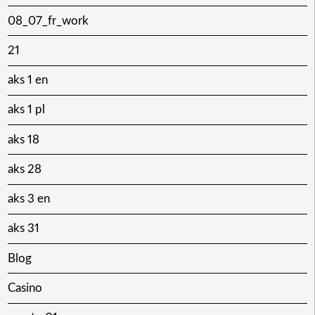
08_07_fr_work
21
aks 1 en
aks 1 pl
aks 18
aks 28
aks 3 en
aks 31
Blog
Casino