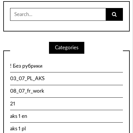
Search
for:
Categories
! Без рубрики
03_07_PL_AKS
08_07_fr_work
21
aks 1 en
aks 1 pl