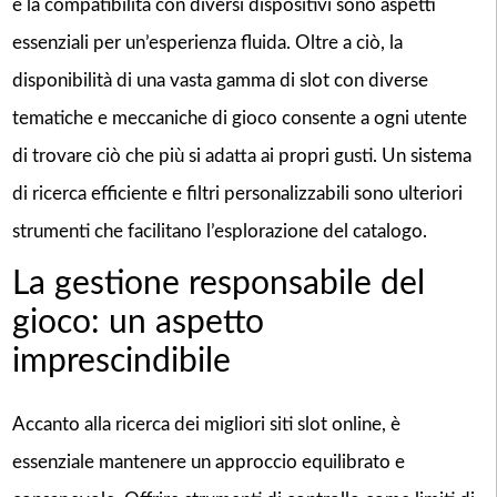
e la compatibilità con diversi dispositivi sono aspetti
essenziali per un’esperienza fluida. Oltre a ciò, la
disponibilità di una vasta gamma di slot con diverse
tematiche e meccaniche di gioco consente a ogni utente
di trovare ciò che più si adatta ai propri gusti. Un sistema
di ricerca efficiente e filtri personalizzabili sono ulteriori
strumenti che facilitano l’esplorazione del catalogo.
La gestione responsabile del
gioco: un aspetto
imprescindibile
Accanto alla ricerca dei migliori siti slot online, è
essenziale mantenere un approccio equilibrato e