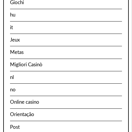
Giochi
hu
it
Jeux
Metas
Migliori Casinò
nl
no
Online casino
Orientação
Post