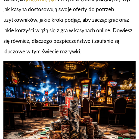
jak kasyna dostosowują swoje oferty do potrzeb
użytkowników, jakie kroki podjąć, aby zacząć grać oraz
jakie korzyści wiążą się z grą w kasynach online. Dowiesz
się również, dlaczego bezpieczeństwo i zaufanie są
kluczowe w tym świecie rozrywki.