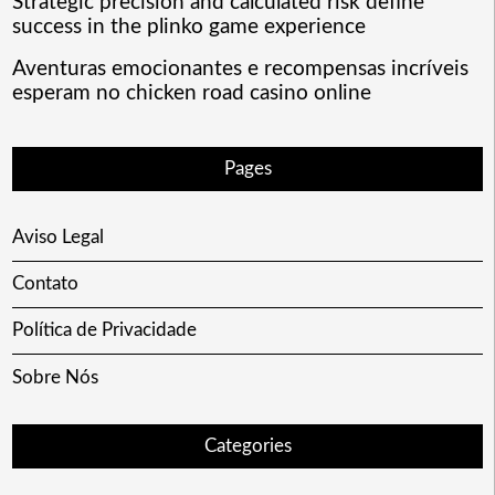
Strategic precision and calculated risk define
success in the plinko game experience
Aventuras emocionantes e recompensas incríveis
esperam no chicken road casino online
Pages
Aviso Legal
Contato
Política de Privacidade
Sobre Nós
Categories