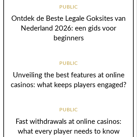
PUBLIC
Ontdek de Beste Legale Goksites van
Nederland 2026: een gids voor
beginners
PUBLIC
Unveiling the best features at online
casinos: what keeps players engaged?
PUBLIC
Fast withdrawals at online casinos:
what every player needs to know