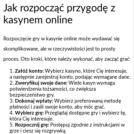
Jak rozpocząć przygodę z
kasynem online
Rozpoczęcie gry w kasynie online może wydawać się
skomplikowane, ale w rzeczywistości jest to prosty
proces. Oto kroki, które należy wykonać, aby zacząć grać:
Załóż konto:
Wybierz kasyno, które Cię interesuje,
a następnie zarejestruj konto, podając wymagane dane.
Zweryfikuj swoje dane:
Wiele kasyn wymaga
potwierdzenia tożsamości, co zwiększa
bezpieczeństwo gry.
Dokonaj wpłaty:
Wybierz preferowaną metodę
płatności i zasili swoje konto, aby móc grać.
Wybierz grę:
Przeglądaj dostępne gry i wybierz tę,
która Cię interesuje.
Rozpocznij grę:
Postępuj zgodnie z instrukcjami w
grze i ciesz się rozgrywką.