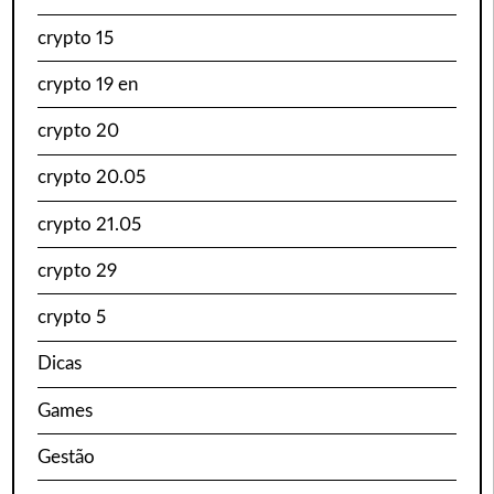
crypto 15
crypto 19 en
crypto 20
crypto 20.05
crypto 21.05
crypto 29
crypto 5
Dicas
Games
Gestão