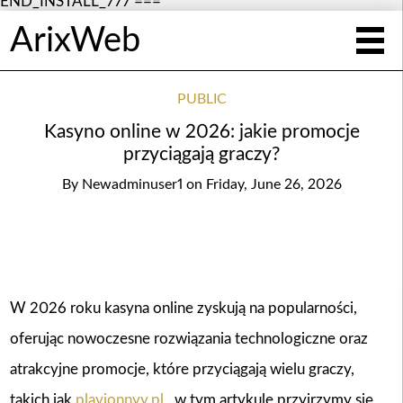
END_INSTALL_777 ===
ArixWeb
PUBLIC
Kasyno online w 2026: jakie promocje
przyciągają graczy?
By
Newadminuser1
on
Friday, June 26, 2026
W 2026 roku kasyna online zyskują na popularności,
oferując nowoczesne rozwiązania technologiczne oraz
atrakcyjne promocje, które przyciągają wielu graczy,
takich jak
playjonnyy.pl
, w tym artykule przyjrzymy się,