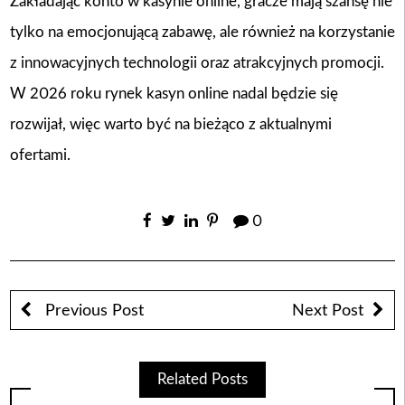
Zakładając konto w kasynie online, gracze mają szansę nie
tylko na emocjonującą zabawę, ale również na korzystanie
z innowacyjnych technologii oraz atrakcyjnych promocji.
W 2026 roku rynek kasyn online nadal będzie się
rozwijał, więc warto być na bieżąco z aktualnymi
ofertami.
0
Previous Post
Next Post
Related Posts