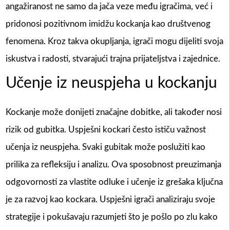
angažiranost ne samo da jača veze među igračima, već i
pridonosi pozitivnom imidžu kockanja kao društvenog
fenomena. Kroz takva okupljanja, igrači mogu dijeliti svoja
iskustva i radosti, stvarajući trajna prijateljstva i zajednice.
Učenje iz neuspjeha u kockanju
Kockanje može donijeti značajne dobitke, ali također nosi
rizik od gubitka. Uspješni kockari često ističu važnost
učenja iz neuspjeha. Svaki gubitak može poslužiti kao
prilika za refleksiju i analizu. Ova sposobnost preuzimanja
odgovornosti za vlastite odluke i učenje iz grešaka ključna
je za razvoj kao kockara. Uspješni igrači analiziraju svoje
strategije i pokušavaju razumjeti što je pošlo po zlu kako