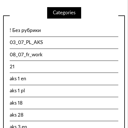
Categories
! Без рубрики
03_07_PL_AKS
08_07_fr_work
21
aks 1 en
aks 1 pl
aks 18
aks 28
aks 3 en