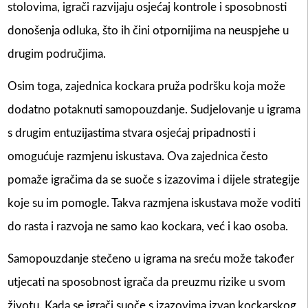
stolovima, igrači razvijaju osjećaj kontrole i sposobnosti
donošenja odluka, što ih čini otpornijima na neuspjehe u
drugim područjima.
Osim toga, zajednica kockara pruža podršku koja može
dodatno potaknuti samopouzdanje. Sudjelovanje u igrama
s drugim entuzijastima stvara osjećaj pripadnosti i
omogućuje razmjenu iskustava. Ova zajednica često
pomaže igračima da se suoče s izazovima i dijele strategije
koje su im pomogle. Takva razmjena iskustava može voditi
do rasta i razvoja ne samo kao kockara, već i kao osoba.
Samopouzdanje stečeno u igrama na sreću može također
utjecati na sposobnost igrača da preuzmu rizike u svom
životu. Kada se igrači suoče s izazovima izvan kockarskog