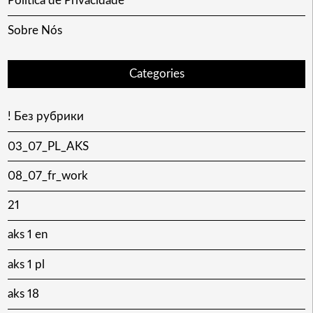
Política de Privacidade
Sobre Nós
Categories
! Без рубрики
03_07_PL_AKS
08_07_fr_work
21
aks 1 en
aks 1 pl
aks 18