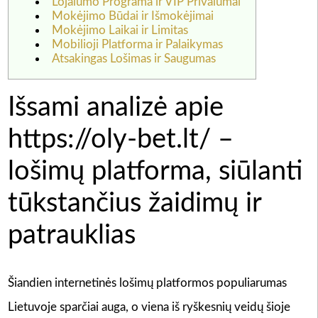
Lojalumo Programa ir VIP Privalumai
Mokėjimo Būdai ir Išmokėjimai
Mokėjimo Laikai ir Limitas
Mobilioji Platforma ir Palaikymas
Atsakingas Lošimas ir Saugumas
Išsami analizė apie
https://oly-bet.lt/ –
lošimų platforma, siūlanti
tūkstančius žaidimų ir
patrauklias
Šiandien internetinės lošimų platformos populiarumas
Lietuvoje sparčiai auga, o viena iš ryškesnių veidų šioje