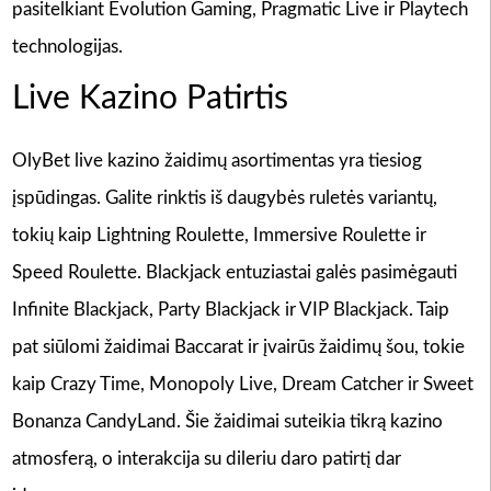
pasitelkiant Evolution Gaming, Pragmatic Live ir Playtech
technologijas.
Live Kazino Patirtis
OlyBet live kazino žaidimų asortimentas yra tiesiog
įspūdingas. Galite rinktis iš daugybės ruletės variantų,
tokių kaip Lightning Roulette, Immersive Roulette ir
Speed Roulette. Blackjack entuziastai galės pasimėgauti
Infinite Blackjack, Party Blackjack ir VIP Blackjack. Taip
pat siūlomi žaidimai Baccarat ir įvairūs žaidimų šou, tokie
kaip Crazy Time, Monopoly Live, Dream Catcher ir Sweet
Bonanza CandyLand. Šie žaidimai suteikia tikrą kazino
atmosferą, o interakcija su dileriu daro patirtį dar