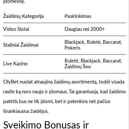
įdomesnę.
Žaidimų Kategorija
Pasirinkimas
Video Slotai
Daugiau nei 2000+
Blackjack, Ruletė, Baccarat,
Staliniai Žaidimai
Pokeris
Ruletė, Blackjack, Baccarat,
Live Kazino
Žaidimų Šou
OlyBet nuolat atnaujina žaidimų asortimentą, todėl visada
rasite ką nors naujo ir įdomaus. Tai garantuoja, kad žaidimo
patirtis bus ne tik įdomi, bet ir patenkins net pačius
išrankiausius žaidėjus.
Sveikimo Bonusas ir