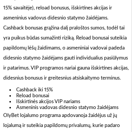
15% savaitėje), reload bonusus, išskirtines akcijas ir
asmeninius vadovus didesnio statymo žaidėjams.
Cashback bonusas grąžina dalį praloštos sumos, todėl tai
yra puikus būdas sumažinti riziką. Reload bonusai suteikia
papildomų lėšų žaidimams, o asmeniniai vadovai padeda
didesnio statymo žaidėjams gauti individualius pasiūlymus
ir patarimus. VIP programos nariai gauna išskirtines akcijas,
didesnius bonusus ir greitesnius atsiskaitymo terminus.
Cashback iki 15%
Reload bonusai
Išskirtinės akcijos VIP nariams
Asmeninis vadovas didesnio statymo žaidėjams
OlyBet lojalumo programa apdovanoja žaidėjus už jų
lojalumą ir suteikia papildomų privalumų, kurie padaro