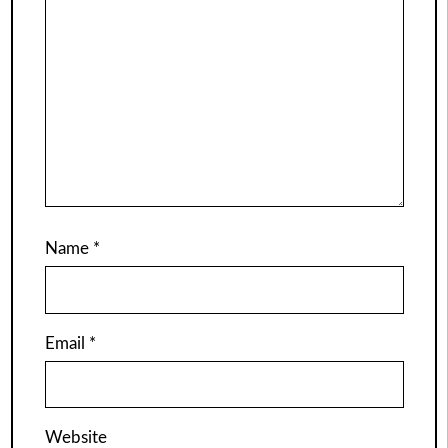
Name
*
Email
*
Website