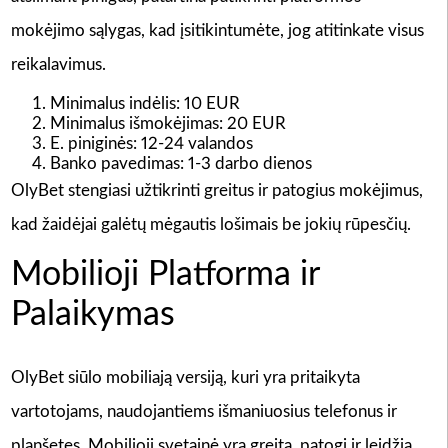
mokėjimo sąlygas, kad įsitikintumėte, jog atitinkate visus
reikalavimus.
Minimalus indėlis: 10 EUR
Minimalus išmokėjimas: 20 EUR
E. piniginės: 12-24 valandos
Banko pavedimas: 1-3 darbo dienos
OlyBet stengiasi užtikrinti greitus ir patogius mokėjimus,
kad žaidėjai galėtų mėgautis lošimais be jokių rūpesčių.
Mobilioji Platforma ir
Palaikymas
OlyBet siūlo mobiliają versiją, kuri yra pritaikyta
vartotojams, naudojantiems išmaniuosius telefonus ir
planšetes. Mobilioji svetainė yra greita, patogi ir leidžia