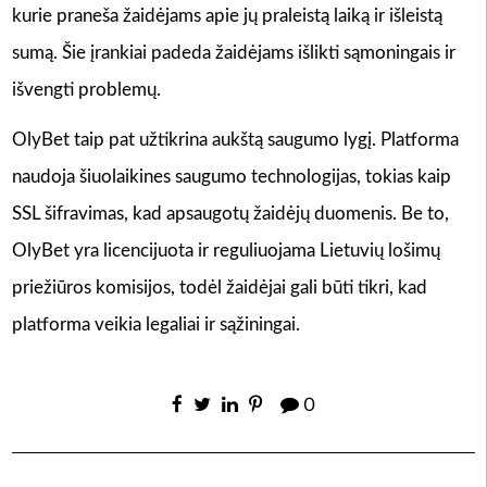
kurie praneša žaidėjams apie jų praleistą laiką ir išleistą
sumą. Šie įrankiai padeda žaidėjams išlikti sąmoningais ir
išvengti problemų.
OlyBet taip pat užtikrina aukštą saugumo lygį. Platforma
naudoja šiuolaikines saugumo technologijas, tokias kaip
SSL šifravimas, kad apsaugotų žaidėjų duomenis. Be to,
OlyBet yra licencijuota ir reguliuojama Lietuvių lošimų
priežiūros komisijos, todėl žaidėjai gali būti tikri, kad
platforma veikia legaliai ir sąžiningai.
0