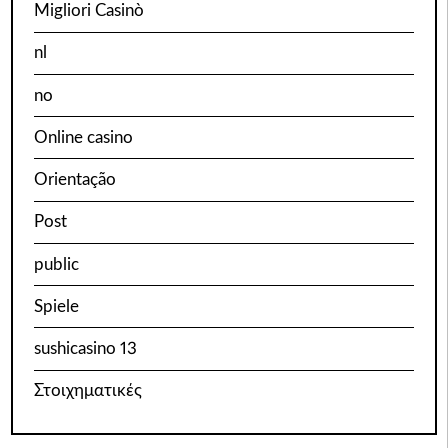
Migliori Casinò
nl
no
Online casino
Orientação
Post
public
Spiele
sushicasino 13
Στοιχηματικές