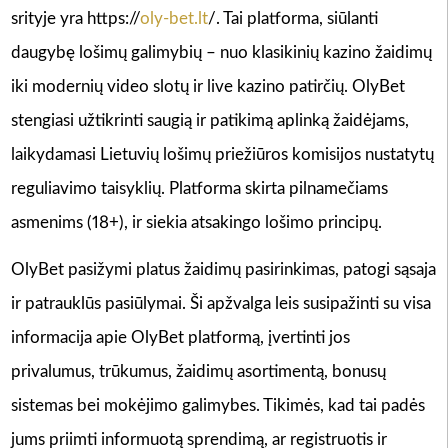
srityje yra https://
oly-bet.lt
/. Tai platforma, siūlanti
daugybę lošimų galimybių – nuo klasikinių kazino žaidimų
iki modernių video slotų ir live kazino patirčių. OlyBet
stengiasi užtikrinti saugią ir patikimą aplinką žaidėjams,
laikydamasi Lietuvių lošimų priežiūros komisijos nustatytų
reguliavimo taisyklių. Platforma skirta pilnamečiams
asmenims (18+), ir siekia atsakingo lošimo principų.
OlyBet pasižymi platus žaidimų pasirinkimas, patogi sąsaja
ir patrauklūs pasiūlymai. Ši apžvalga leis susipažinti su visa
informacija apie OlyBet platformą, įvertinti jos
privalumus, trūkumus, žaidimų asortimentą, bonusų
sistemas bei mokėjimo galimybes. Tikimės, kad tai padės
jums priimti informuotą sprendimą, ar registruotis ir