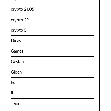
crypto 21.05
crypto 29
crypto 5
Dicas
Games
Gestão
Giochi
hu
it
Jeux