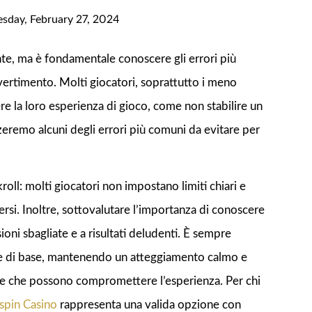
esday, February 27, 2024
te, ma è fondamentale conoscere gli errori più
divertimento. Molti giocatori, soprattutto i meno
la loro esperienza di gioco, come non stabilire un
zzeremo alcuni degli errori più comuni da evitare per
roll: molti giocatori non impostano limiti chiari e
si. Inoltre, sottovalutare l’importanza di conoscere
ioni sbagliate e a risultati deludenti. È sempre
tegie di base, mantenendo un atteggiamento calmo e
sive che possono compromettere l’esperienza. Per chi
pin Casino
rappresenta una valida opzione con