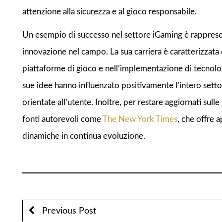
attenzione alla sicurezza e al gioco responsabile.
Un esempio di successo nel settore iGaming è rappres
innovazione nel campo. La sua carriera è caratterizzat
piattaforme di gioco e nell’implementazione di tecnolog
sue idee hanno influenzato positivamente l’intero setto
orientate all’utente. Inoltre, per restare aggiornati sulle 
fonti autorevoli come
The New York Times
, che offre 
dinamiche in continua evoluzione.
Previous Post