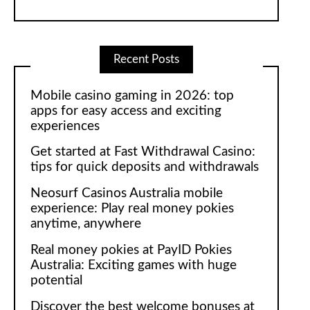
Recent Posts
Mobile casino gaming in 2026: top
apps for easy access and exciting
experiences
Get started at Fast Withdrawal Casino:
tips for quick deposits and withdrawals
Neosurf Casinos Australia mobile
experience: Play real money pokies
anytime, anywhere
Real money pokies at PayID Pokies
Australia: Exciting games with huge
potential
Discover the best welcome bonuses at