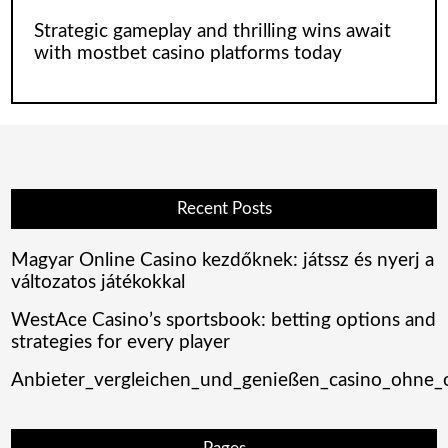
Strategic gameplay and thrilling wins await
with mostbet casino platforms today
Recent Posts
Magyar Online Casino kezdőknek: játssz és nyerj a
változatos játékokkal
WestAce Casino’s sportsbook: betting options and
strategies for every player
Anbieter_vergleichen_und_genießen_casino_ohne_oa