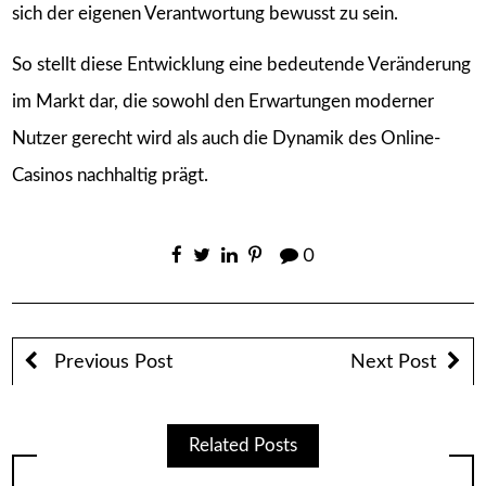
sich der eigenen Verantwortung bewusst zu sein.
So stellt diese Entwicklung eine bedeutende Veränderung
im Markt dar, die sowohl den Erwartungen moderner
Nutzer gerecht wird als auch die Dynamik des Online-
Casinos nachhaltig prägt.
0
Previous Post
Next Post
Related Posts