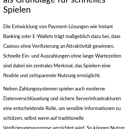
als Grundlage für schnelles
Spielen
Die Entwicklung von Payment-Lösungen wie Instant
Banking oder E-Wallets trägt maßgeblich dazu bei, dass
Casinos ohne Verifizierung an Attraktivität gewinnen.
Schnelle Ein- und Auszahlungen ohne lange Wartezeiten
sind dabei ein zentrales Merkmal, das Spielern eine
flexible und zeitsparende Nutzung ermöglicht.
Neben Zahlungssystemen spielen auch moderne
Datenverschlüsselung und sichere Serverinfrastrukturen
eine entscheidende Rolle, um sensible Informationen zu
schützen, selbst wenn auf traditionelle
Verifizierungsprozesse verzichtet wird. So können Nutzer