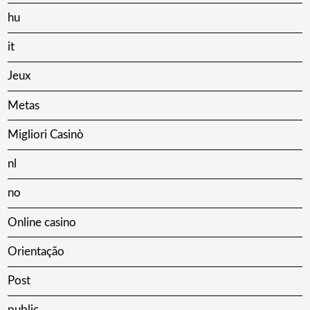
hu
it
Jeux
Metas
Migliori Casinò
nl
no
Online casino
Orientação
Post
public