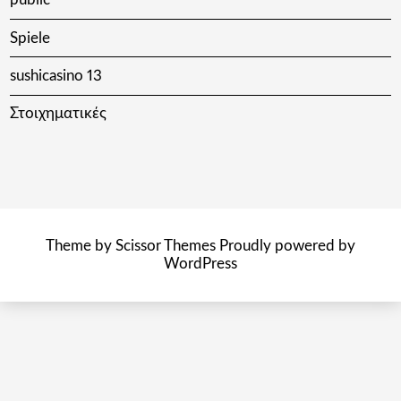
Spiele
sushicasino 13
Στοιχηματικές
Theme by
Scissor Themes
Proudly powered by
WordPress