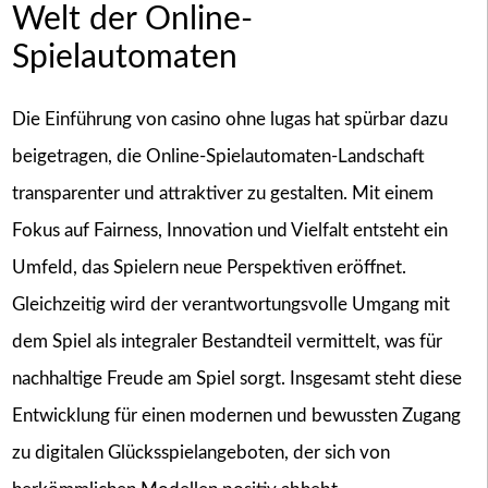
Welt der Online-
Spielautomaten
Die Einführung von casino ohne lugas hat spürbar dazu
beigetragen, die Online-Spielautomaten-Landschaft
transparenter und attraktiver zu gestalten. Mit einem
Fokus auf Fairness, Innovation und Vielfalt entsteht ein
Umfeld, das Spielern neue Perspektiven eröffnet.
Gleichzeitig wird der verantwortungsvolle Umgang mit
dem Spiel als integraler Bestandteil vermittelt, was für
nachhaltige Freude am Spiel sorgt. Insgesamt steht diese
Entwicklung für einen modernen und bewussten Zugang
zu digitalen Glücksspielangeboten, der sich von