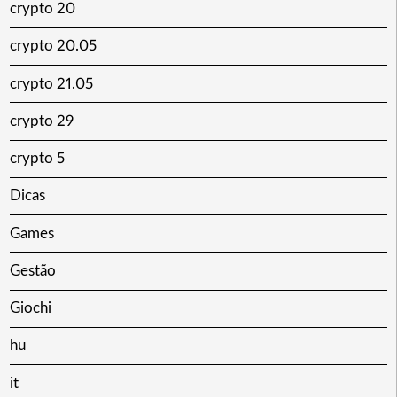
crypto 20
crypto 20.05
crypto 21.05
crypto 29
crypto 5
Dicas
Games
Gestão
Giochi
hu
it