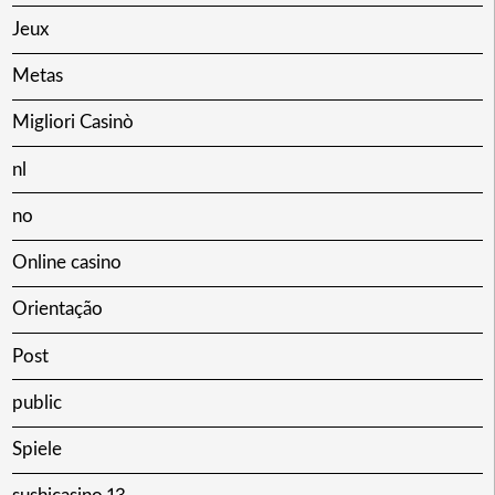
Jeux
Metas
Migliori Casinò
nl
no
Online casino
Orientação
Post
public
Spiele