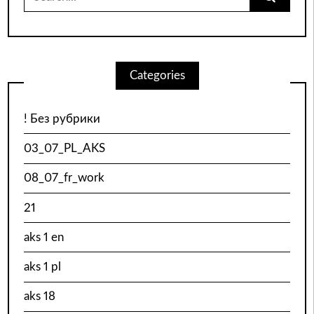
for:
Categories
! Без рубрики
03_07_PL_AKS
08_07_fr_work
21
aks 1 en
aks 1 pl
aks 18