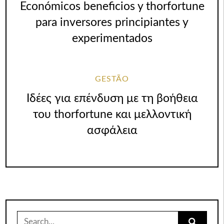
Económicos beneficios y thorfortune
para inversores principiantes y
experimentados
GESTÃO
Ιδέες για επένδυση με τη βοήθεια
του thorfortune και μελλοντική
ασφάλεια
Search