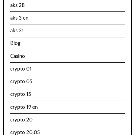
aks 28
aks 3 en
aks 31
Blog
Casino
crypto 01
crypto 05
crypto 15
crypto 19 en
crypto 20
crypto 20.05