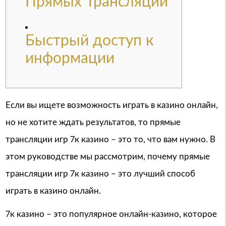
Прямых Трансляций
Быстрый доступ к
информации
Если вы ищете возможность играть в казино онлайн,
но не хотите ждать результатов, то прямые
трансляции игр 7к казино – это то, что вам нужно. В
этом руководстве мы рассмотрим, почему прямые
трансляции игр 7к казино – это лучший способ
играть в казино онлайн.
7к казино – это популярное онлайн-казино, которое