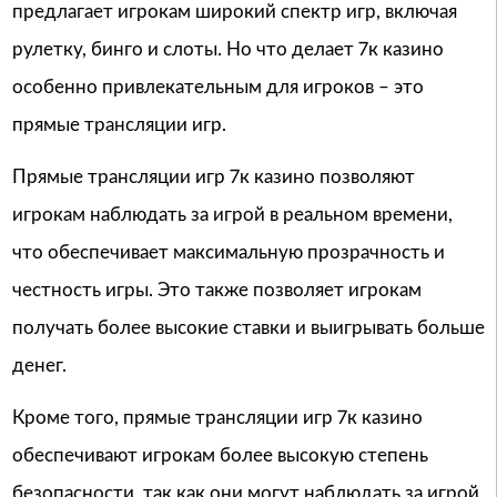
предлагает игрокам широкий спектр игр, включая
рулетку, бинго и слоты. Но что делает 7к казино
особенно привлекательным для игроков – это
прямые трансляции игр.
Прямые трансляции игр 7к казино позволяют
игрокам наблюдать за игрой в реальном времени,
что обеспечивает максимальную прозрачность и
честность игры. Это также позволяет игрокам
получать более высокие ставки и выигрывать больше
денег.
Кроме того, прямые трансляции игр 7к казино
обеспечивают игрокам более высокую степень
безопасности, так как они могут наблюдать за игрой