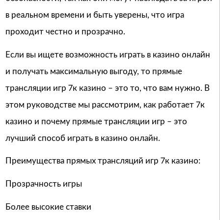
в реальном времени и быть уверены, что игра
проходит честно и прозрачно.
Если вы ищете возможность играть в казино онлайн
и получать максимальную выгоду, то прямые
трансляции игр 7к казино – это то, что вам нужно. В
этом руководстве мы рассмотрим, как работает 7к
казино и почему прямые трансляции игр – это
лучший способ играть в казино онлайн.
Преимущества прямых трансляций игр 7к казино:
Прозрачность игры
Более высокие ставки