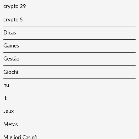
crypto 29
crypto 5
Dicas
Games
Gestão
Giochi
hu
it
Jeux
Metas
Migliori Casinò