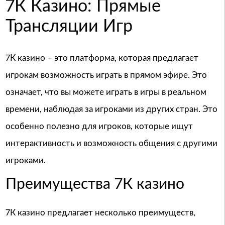
7К Казино: Прямые
Трансляции Игр
7К казино – это платформа, которая предлагает
игрокам возможность играть в прямом эфире. Это
означает, что вы можете играть в игры в реальном
времени, наблюдая за игроками из других стран. Это
особенно полезно для игроков, которые ищут
интерактивность и возможность общения с другими
игроками.
Преимущества 7К казино
7К казино предлагает несколько преимуществ,