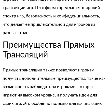
трансляции игр. Платформа предлагает широкий
спектр игр, безопасность и конфиденциальность,
что делает ее привлекательной для игроков из
разных стран.
Преимущества Прямых
Трансляций
Прямые трансляции также позволяют игрокам
получать дополнительные преимущества, такие как
возможность наблюдать за игроками, которые
играют на высоком уровне, и получать идеи для
своих игр. Это особенно полезно для начинающих