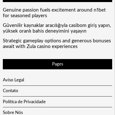
Genuine passion fuels excitement around n1bet
for seasoned players
Güvenilir kaynaklar aracılığıyla casibom giriş yapın,
yüksek oranlı bahis deneyimini yaşayın
Strategic gameplay options and generous bonuses
await with Zula casino experiences
Pages
Aviso Legal
Contato
Política de Privacidade
Sobre Nós