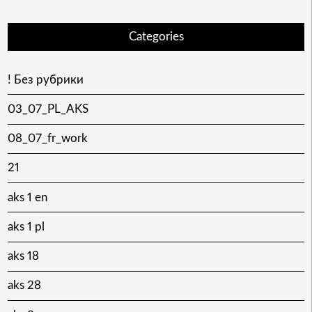
Categories
! Без рубрики
03_07_PL_AKS
08_07_fr_work
21
aks 1 en
aks 1 pl
aks 18
aks 28