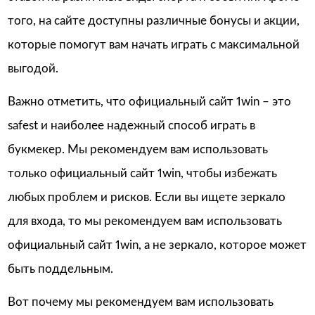
того, на сайте доступны различные бонусы и акции,
которые помогут вам начать играть с максимальной
выгодой.
Важно отметить, что официальный сайт 1win – это
safest и наиболее надежный способ играть в
букмекер. Мы рекомендуем вам использовать
только официальный сайт 1win, чтобы избежать
любых проблем и рисков. Если вы ищете зеркало
для входа, то мы рекомендуем вам использовать
официальный сайт 1win, а не зеркало, которое может
быть поддельным.
Вот почему мы рекомендуем вам использовать