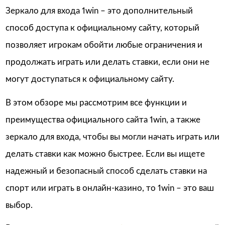
Зеркало для входа 1win – это дополнительный
способ доступа к официальному сайту, который
позволяет игрокам обойти любые ограничения и
продолжать играть или делать ставки, если они не
могут доступаться к официальному сайту.
В этом обзоре мы рассмотрим все функции и
преимущества официального сайта 1win, а также
зеркало для входа, чтобы вы могли начать играть или
делать ставки как можно быстрее. Если вы ищете
надежный и безопасный способ сделать ставки на
спорт или играть в онлайн-казино, то 1win – это ваш
выбор.