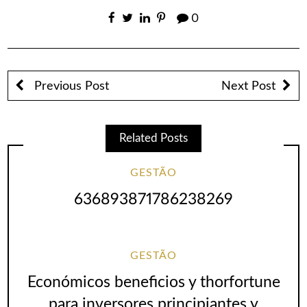
0
Previous Post
Next Post
Related Posts
GESTÃO
636893871786238269
GESTÃO
Económicos beneficios y thorfortune
para inversores principiantes y