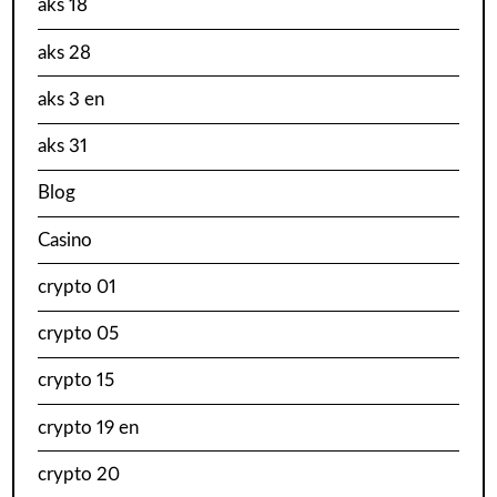
aks 18
aks 28
aks 3 en
aks 31
Blog
Casino
crypto 01
crypto 05
crypto 15
crypto 19 en
crypto 20