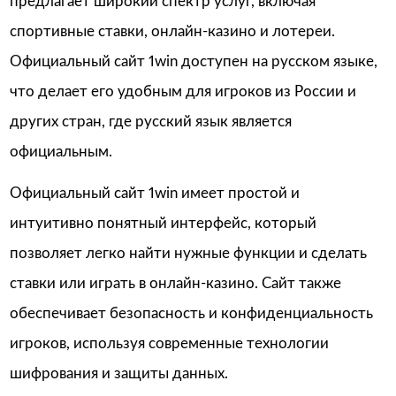
предлагает широкий спектр услуг, включая
спортивные ставки, онлайн-казино и лотереи.
Официальный сайт 1win доступен на русском языке,
что делает его удобным для игроков из России и
других стран, где русский язык является
официальным.
Официальный сайт 1win имеет простой и
интуитивно понятный интерфейс, который
позволяет легко найти нужные функции и сделать
ставки или играть в онлайн-казино. Сайт также
обеспечивает безопасность и конфиденциальность
игроков, используя современные технологии
шифрования и защиты данных.