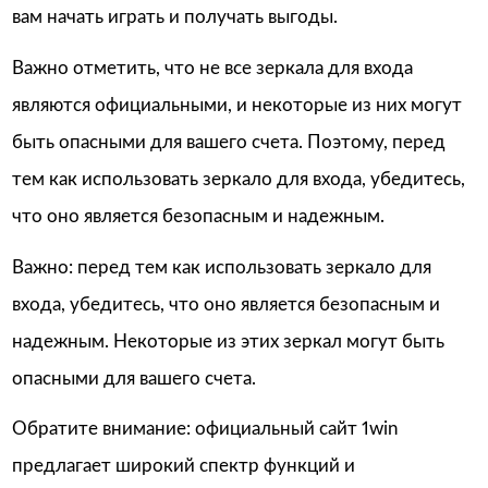
вам начать играть и получать выгоды.
Важно отметить, что не все зеркала для входа
являются официальными, и некоторые из них могут
быть опасными для вашего счета. Поэтому, перед
тем как использовать зеркало для входа, убедитесь,
что оно является безопасным и надежным.
Важно: перед тем как использовать зеркало для
входа, убедитесь, что оно является безопасным и
надежным. Некоторые из этих зеркал могут быть
опасными для вашего счета.
Обратите внимание: официальный сайт 1win
предлагает широкий спектр функций и