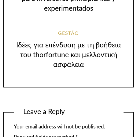
experimentados
GESTÃO
Ιδέες για επένδυση με τη βοήθεια
του thorfortune και μελλοντική
ασφάλεια
Leave a Reply
Your email address will not be published.