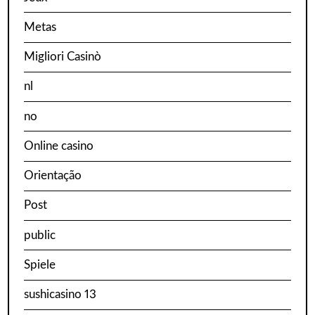
Metas
Migliori Casinò
nl
no
Online casino
Orientação
Post
public
Spiele
sushicasino 13