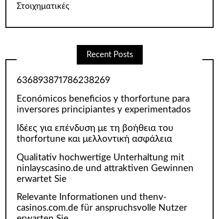
Στοιχηματικές
Recent Posts
636893871786238269
Económicos beneficios y thorfortune para
inversores principiantes y experimentados
Ιδέες για επένδυση με τη βοήθεια του
thorfortune και μελλοντική ασφάλεια
Qualitativ hochwertige Unterhaltung mit
ninlayscasino.de und attraktiven Gewinnen
erwartet Sie
Relevante Informationen und thenv-
casinos.com.de für anspruchsvolle Nutzer
erwarten Sie