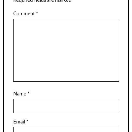
Required fields are marked
*
Comment
*
Name
*
Email
*