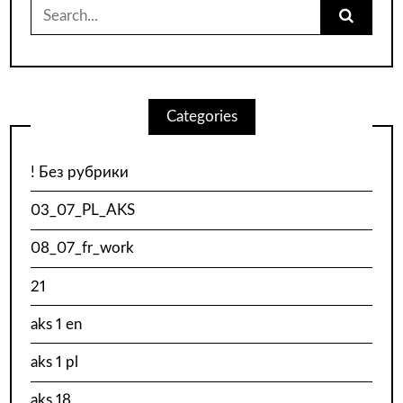
Search
for:
Categories
! Без рубрики
03_07_PL_AKS
08_07_fr_work
21
aks 1 en
aks 1 pl
aks 18