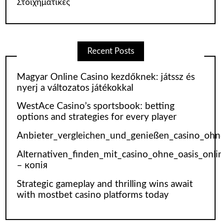
Στοιχηματικές
Recent Posts
Magyar Online Casino kezdőknek: játssz és
nyerj a változatos játékokkal
WestAce Casino’s sportsbook: betting
options and strategies for every player
Anbieter_vergleichen_und_genießen_casino_ohne
Alternativen_finden_mit_casino_ohne_oasis_onl
– копія
Strategic gameplay and thrilling wins await
with mostbet casino platforms today