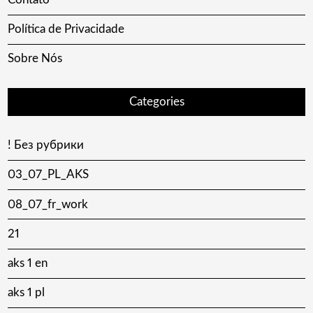
Política de Privacidade
Sobre Nós
Categories
! Без рубрики
03_07_PL_AKS
08_07_fr_work
21
aks 1 en
aks 1 pl